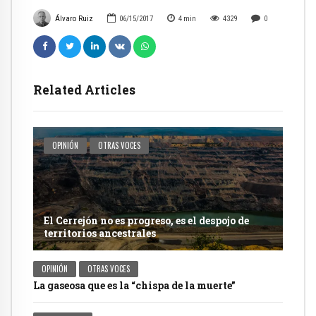
Álvaro Ruiz
06/15/2017
4
min
4329
0
Related Articles
OPINIÓN
OTRAS VOCES
El Cerrejón no es progreso, es el despojo de
territorios ancestrales
OPINIÓN
OTRAS VOCES
La gaseosa que es la “chispa de la muerte”