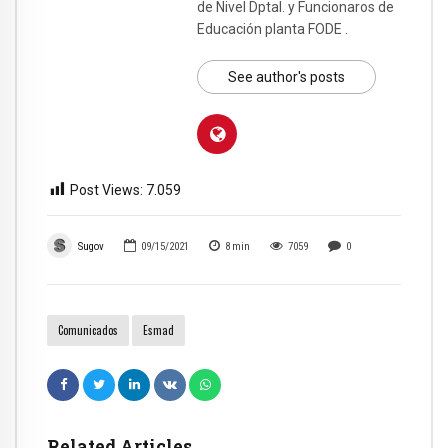
de Nivel Dptal. y Funcionaros de
Educación planta FODE .
See author's posts
Post Views:
7.059
Sugov
09/15/2021
8
min
7059
0
Comunicados
Esmad
Related Articles