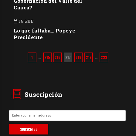
Gobernación del Valle del
Cauca?
04/13/2017
Lo que faltaba… Popeye
Presidente
1
215
216
217
218
219
233
…
…
Suscripción