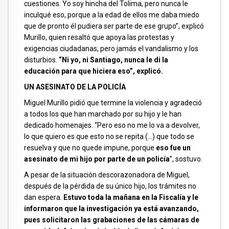
cuestiones. Yo soy hincha del Tolima, pero nunca le
inculqué eso, porque a la edad de ellos me daba miedo
que de pronto él pudiera ser parte de ese grupo”, explicó
Murillo, quien resaltó que apoya las protestas y
exigencias ciudadanas, pero jamás el vandalismo y los
disturbios.
“Ni yo, ni Santiago, nunca le di la
educación para que hiciera eso”, explicó.
UN ASESINATO DE LA POLICÍA
Miguel Murillo pidió que termine la violencia y agradeció
a todos los que han marchado por su hijo y le han
dedicado homenajes. “Pero eso no me lo va a devolver,
lo que quiero es que esto no se repita (…) que todo se
resuelva y que no quede impune, porque
eso fue un
asesinato de mi hijo por parte de un policía
”, sostuvo.
A pesar de la situación descorazonadora de Miguel,
después de la pérdida de su único hijo, los trámites no
dan espera.
Estuvo toda la mañana en la Fiscalía y le
informaron que la investigación ya está avanzando,
pues solicitaron las grabaciones de las cámaras de