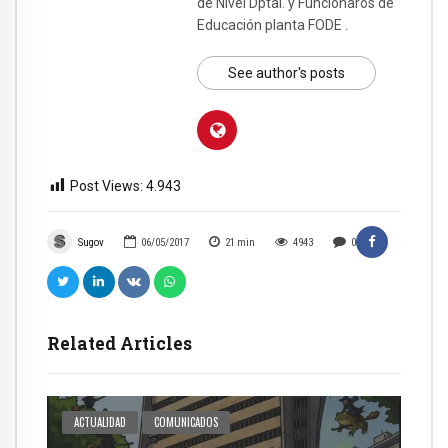
de Nivel Dptal. y Funcionaros de
Educación planta FODE .
See author's posts
Post Views:
4.943
Sugov
06/05/2017
21
min
4943
0
Related Articles
ACTUALIDAD
COMUNICADOS