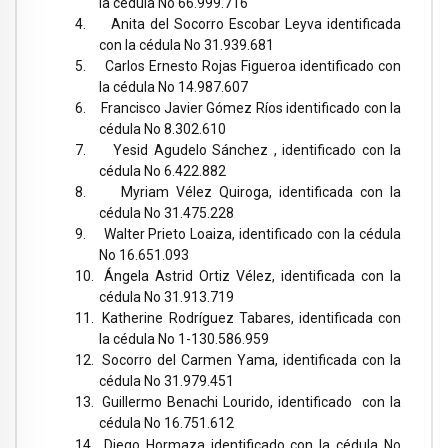
la cédula No 66.999.716
4.
Anita del Socorro Escobar Leyva identificada
con la cédula No 31.939.681
5.
Carlos Ernesto Rojas Figueroa identificado con
la cédula No 14.987.607
6.
Francisco Javier Gómez Ríos identificado con la
cédula No 8.302.610
7.
Yesid Agudelo Sánchez , identificado con la
cédula No 6.422.882
8.
Myriam Vélez Quiroga, identificada con la
cédula No 31.475.228
9.
Walter Prieto Loaiza, identificado con la cédula
No 16.651.093
10.
Ángela Astrid Ortiz Vélez, identificada con la
cédula No 31.913.719
11.
Katherine Rodríguez Tabares, identificada con
la cédula No 1-130.586.959
12.
Socorro del Carmen Yama, identificada con la
cédula No 31.979.451
13.
Guillermo Benachi Lourido, identificado con la
cédula No 16.751.612
14.
Diego Hormaza identificado con la cédula No