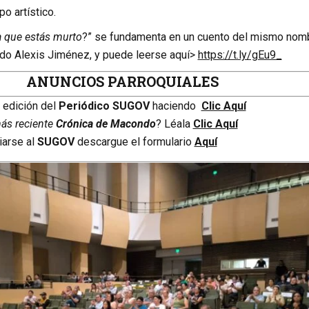
o artístico.
a que estás murto
?” se fundamenta en un cuento del mismo nom
ndo Alexis Jiménez, y puede leerse aquí>
https://t.ly/gEu9_
ANUNCIOS PARROQUIALES
a edición del
Periódico SUGOV
haciendo
Clic Aquí
más reciente
Crónica de Macondo
? Léala
Clic Aquí
iarse al
SUGOV
descargue el formulario
Aquí