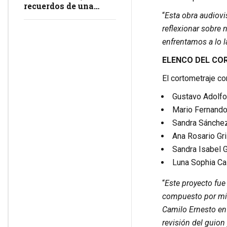
recuerdos de una
masacre en
“
Esta obra audiovis
impunidad
reflexionar sobre
enfrentamos a lo l
ELENCO DEL CO
El cortometraje co
Gustavo Adolfo
Mario Fernando
Sandra Sánchez 
Ana Rosario Gri
Sandra Isabel 
Luna Sophia Cas
“
Este proyecto fue 
compuesto por mi f
Camilo Ernesto en 
revisión del guion 