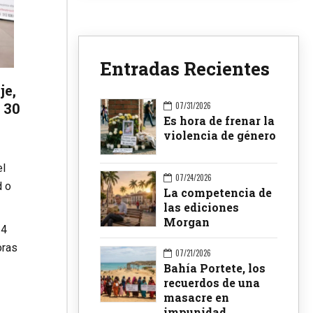
Entradas Recientes
je,
 30
07/31/2026
Es hora de frenar la
violencia de género
el
07/24/2026
d o
La competencia de
las ediciones
Morgan
14
oras
07/21/2026
Bahía Portete, los
recuerdos de una
masacre en
impunidad