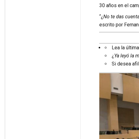
30 años en el camp
“¿
No te das cuent
escrito por Ferna
Lea la últim
¿
Ya leyó la 
Si desea afil