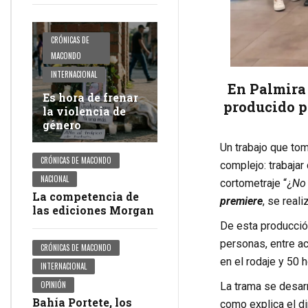
CRÓNICAS DE
MACONDO
INTERNACIONAL
En Palmira 
Es hora de frenar
producido p
la violencia de
género
Un trabajo que to
CRÓNICAS DE MACONDO
complejo: trabajar
NACIONAL
cortometraje “¿
No 
La competencia de
premiere
, se real
las ediciones Morgan
De esta producción
personas, entre ac
CRÓNICAS DE MACONDO
en el rodaje y 50 
INTERNACIONAL
OPINIÓN
La trama se desarr
Bahía Portete, los
como explica el di