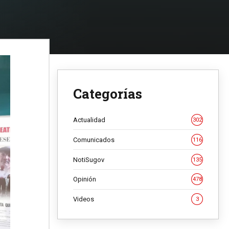
Categorías
Actualidad
302
Comunicados
116
NotiSugov
135
Opinión
478
Videos
3