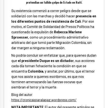
pretendían un fallido golpe de Estado en Haití.
Su existencia comenzó a correr peligro desde que se
solidarizó con las marchas y decidió hacer
presencia en
los diferentes puntos de resistencia de Cali
. Por ese
motivo, el Comité de Solidaridad de Presos Políticos ha
cuestionado la expulsión de
Rebecca Marlene
Sproesser
, como un procedimiento administrativo
arbitrario del que tomó parte Migración Colombia, sin
dar margen a ninguna reclamación.
No podría concluir sin enfatizar que, para quienes dudan
que
el presidente Duque es un dictador
, sus acciones
cada día tornan fehaciente la condición en que se
encuentra
Colombia
, y anotar, por último, que el temor
que nos asiste a quienes escribimos, es que nos
terminen amenazando las
fuerzas oscuras
que
siembran el terror y la muerte.
Blog del autor
:
https://cronicasparalapaz.wordpress.com/
NOTA IMPORTANTE
: El autor del presente artículos se