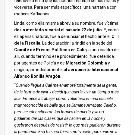
telenovela en la que los buenos resultan ser los malos y
viceversa. Para ser más específicos, una narrativa con
matices Kafkianos.
Linda, como ella misma abrevia su nombre, fue víctima
de un atentado sicarial el pasado 22 de julio
. Y, como
es apenas natural, fue a denunciar el hecho ante el
CTI
de la Fiscalía
. La declaración la rindió en la sede del
Comité de Presos Políticos en Cali
y a una cuadra de
allí, cuando terminó ese procedimiento, fue detenida
por agentes de Policía y de
Migración Colombia
y
dirigida, inmediatamente,
al aeropuerto Internacional
Alfonso Bonilla Aragón
.
“
Cuando llegué a Cali me enamoré totalmente de la gente,
de la forma de vivir y decidí que quería vivir un tiempo más
acá. Empecé a trabajar como voluntaria en una escuela
muy reconocida de baile que se llamaba Arrebato Caleño,
pero se intensificaron los toques de queda y ya no
pudieron dar las clases que se hacían en la noche y
quebraron después de resistir lo que más pudieron durante
la pandemia. Esa fue una fuerte motivación para unirme a