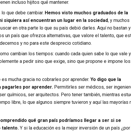
enen incluso hijitos qué mantener.
n lo que debe cambiar.
Hemos visto muchos graduados de la
i siquiera así encuentran un lugar en la sociedad
, y muchos
buscar en otra parte lo que su país debió darles. Aquí no bastan y
os un país que ofrezca alternativas, que valore el talento, que es
decernos y no para este desprecio cotidiano.
como cambian los tiempos: cuando cada quien sabe lo que vale y
plemente a pedir sino que exige, sino que propone e impone los
e es mucha gracia no cobrarles por aprender.
Yo digo que la
 pagarles por aprender.
Permitirles ser médicos, ser ingenier
er químicos, ser arquitectos. Pero tener también, mientras estu
iempo libre, lo que algunos siempre tuvieron y aquí las mayorías 
omprendido qué gran país podríamos llegar a ser si se
 talento.
Y si la educación es la mejor inversión de un país ¿por