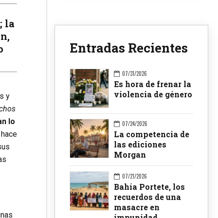
; la
n,
Entradas Recientes
o
07/31/2026
Es hora de frenar la
violencia de género
s y
achos
n lo
07/24/2026
La competencia de
 hace
las ediciones
sus
Morgan
as
07/21/2026
Bahía Portete, los
recuerdos de una
masacre en
unas
impunidad