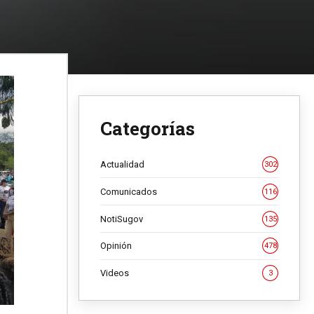
Categorías
Actualidad
302
Comunicados
116
NotiSugov
135
Opinión
478
Videos
3