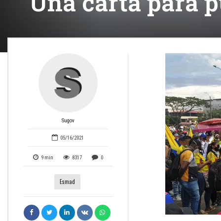
Una carta para p
Sugov
05/16/2021
9
min
8317
0
Esmad