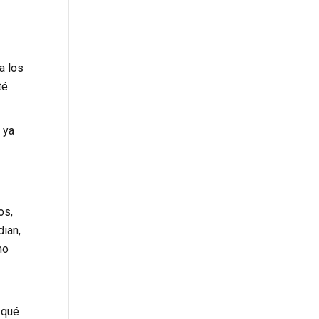
a los
té
 ya
os,
dian,
no
 qué