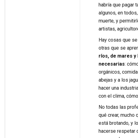
habría que pagar t
algunos, en todos,
muerte, y permitir
artistas, agricult
Hay cosas que se a
otras que se apre
ríos, de mares y 
necesarias
: cómo
orgánicos, comida
abejas y a los jag
hacer una industri
con el clima, cóm
No todas las prof
qué crear, mucho q
está brotando, y l
hacerse respetar 