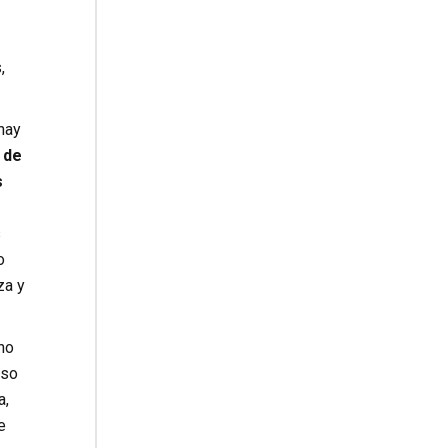
,
hay
 de
s
s
o
za y
ho
eso
a,
e