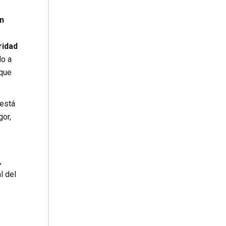
n
ridad
do a
 que
 está
gor,
,
l del