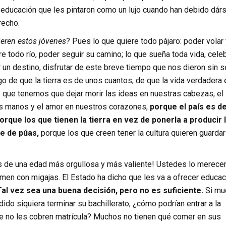
 educación que les pintaron como un lujo cuando han debido dárs
recho.
ieren estos jóvenes
? Pues lo que quiere todo pájaro: poder volar 
ere todo río, poder seguir su camino; lo que sueña toda vida, cele
un destino, disfrutar de este breve tiempo que nos dieron sin se
 de que la tierra es de unos cuantos, de que la vida verdadera 
 que tenemos que dejar morir las ideas en nuestras cabezas, el
as manos y el amor en nuestros corazones,
porque el país es d
rque los que tienen la tierra en vez de ponerla a producir 
e de púas,
porque los que creen tener la cultura quieren guardar
jos de una edad más orgullosa y más valiente! Ustedes lo merece
men con migajas. El Estado ha dicho que les va a ofrecer educac
Tal vez sea una buena decisión, pero no es suficiente.
Si mu
ido siquiera terminar su bachillerato, ¿cómo podrían entrar a la
e no les cobren matrícula? Muchos no tienen qué comer en sus