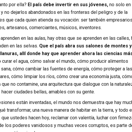
anto por ella?
El país debe invertir en sus jóvenes,
no solo en
 y no dejarlos abandonados en las fronteras del peligro y de la
les que cada quien atienda su vocación: ser también empresarios
ores, artesanos, comerciantes, músicos, inventores.
prenden en las aulas, hay otras que se aprenden en las calles, 
nden en las selvas.
Que el país abra sus salones de montes y
llanuras, allí donde hay que aprender ahora las ciencias má
 curar el agua, cómo salvar el mundo, cómo producir alimentos
 sana, cómo cambiar las fuentes de energía, cómo proteger a la
uares, cómo limpiar los ríos, cómo crear una economía justa, cóm
a que no contamine, una arquitectura que dialogue con la naturale
o hacer ciudades bellas, amables con su gente.
esiones están inventadas, el mundo nos demuestra que hay muc
ué transformar, una nueva manera de habitar en la tierra, y todo 
o que ustedes hacen hoy, reclamar con valentía, luchar con firmez
de los poderes vanidosos y muchas veces corruptos, es parte d