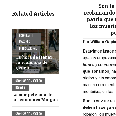
Son la
reclamando p
Related Articles
patria que 
los muerto
p
CRÓNICAS DE
Por
William Ospi
MACONDO
INTERNACIONAL
Estuvimos juntos 
Es hora de frenar
apenas empezamos
la violencia de
firmes y conmovid
género
que soñamos, hac
siglos y sin embar
CRÓNICAS DE MACONDO
manos corren estos
NACIONAL
montañas, en los l
La competencia de
las ediciones Morgan
Son la voz de un 
deben hace ya va
CRÓNICAS DE MACONDO
robaron, los muert