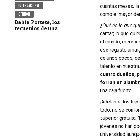
INTERNACIONAL
cuantas mesas, la
como el mayor de
OPINIÓN
Bahía Portete, los
¿
Qué es lo que qu
recuerdos de una
cantar; lo que qui
masacre en
impunidad
el mundo, merecer 
ese regusto amargo
de unos pocos, de
talento en nuestr
cuatro dueños, po
forran en alambr
una caja fuerte.
¡Adelante, los hi
todo: no se confor
superior gratuita.
jóvenes no han pod
universidad aunqu