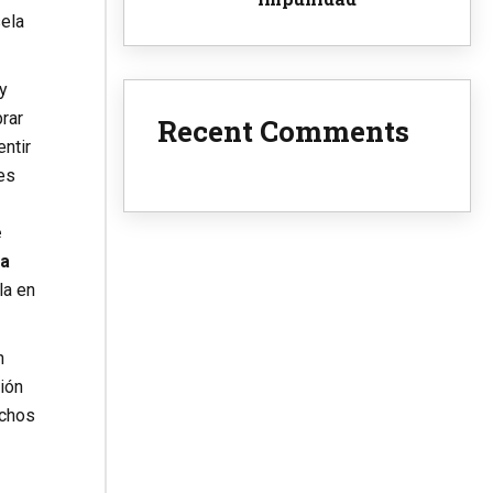
ela
y
brar
Recent Comments
ntir
es
e
la
la en
n
ión
chos